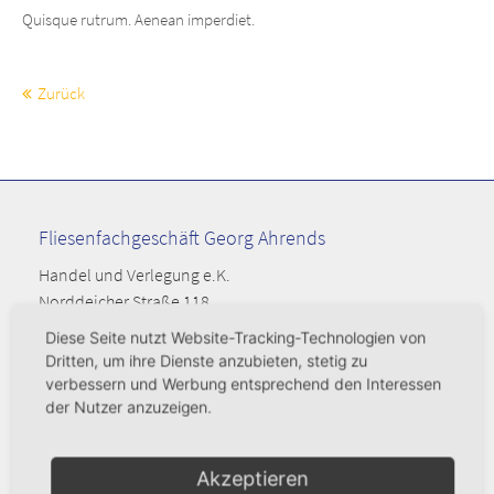
Lorem ipsum dolor sit amet:
Quisque rutrum. Aenean imperdiet.
24h
Zurück
/ 365days
We offer support for our customers
Fliesenfachgeschäft Georg Ahrends
Mon - Fri 8:00am - 5:00pm
(GMT +1)
Handel und Verlegung e.K.
Zertifizierungen
Norddeicher Straße 118
26506 Norden
Diese Seite nutzt Website-Tracking-Technologien von
Dritten, um ihre Dienste anzubieten, stetig zu
04931 - 55 52
verbessern und Werbung entsprechend den Interessen
verkauf@fliesen-ahrends.de
der Nutzer anzuzeigen.
Öffnungszeiten
Akzeptieren
Montag - Dienstag