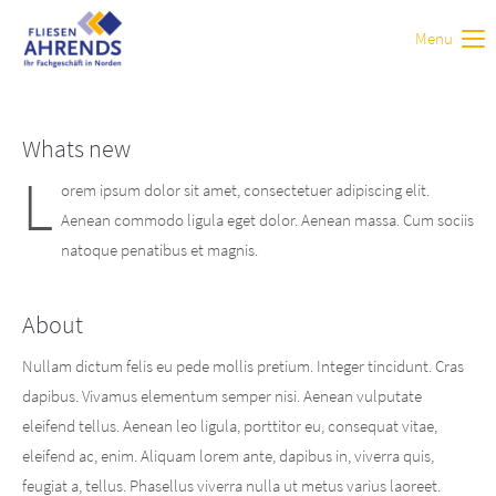
Menu
Login
Benutzername
Whats new
L
orem ipsum dolor sit amet, consectetuer adipiscing elit.
Passwort
Aenean commodo ligula eget dolor. Aenean massa. Cum sociis
natoque penatibus et magnis.
About
Anmelden
Nullam dictum felis eu pede mollis pretium. Integer tincidunt. Cras
dapibus. Vivamus elementum semper nisi. Aenean vulputate
Register
|
Lost your password?
eleifend tellus. Aenean leo ligula, porttitor eu, consequat vitae,
Support
eleifend ac, enim. Aliquam lorem ante, dapibus in, viverra quis,
feugiat a, tellus. Phasellus viverra nulla ut metus varius laoreet.