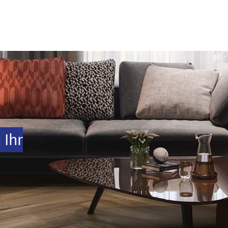
ort
Zertifizierungen
um dolor sit amet:
4h
/ 365days
 Ihr
support for our customers
i 8:00am - 5:00pm
(GMT +1)