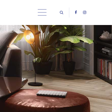
About us
Lorem ipsum dolor sit amet,
consectetuer adipiscing elit.
Aenean commodo ligula eget dolor. Aenean
massa. Cum sociis natoque penatibus et
magnis dis parturient montes, nascetur
ridiculus mus. Donec quam felis, ultricies nec.