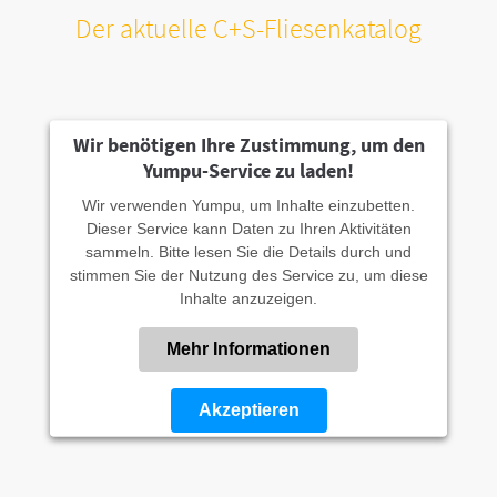
Der aktuelle C+S-Fliesenkatalog
About us
Lorem ipsum dolor sit amet, consectetuer adipiscing elit.
Wir benötigen Ihre Zustimmung, um den
Yumpu-Service zu laden!
Aenean commodo ligula eget dolor. Aenean massa. Cum sociis
natoque penatibus et magnis dis parturient montes, nascetur
Wir verwenden Yumpu, um Inhalte einzubetten.
ridiculus mus. Donec quam felis, ultricies nec.
Dieser Service kann Daten zu Ihren Aktivitäten
sammeln. Bitte lesen Sie die Details durch und
stimmen Sie der Nutzung des Service zu, um diese
Inhalte anzuzeigen.
Mehr Informationen
Akzeptieren
Powered by
Usercentrics Consent Management
Platform