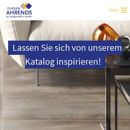
Menu
Login
Benutzername
Lassen Sie sich von unserem
Passwort
Katalog inspirieren!
Anmelden
Register
|
Lost your password?
Support